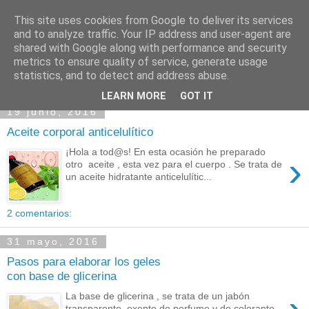
This site uses cookies from Google to deliver its services
and to analyze traffic. Your IP address and user-agent are
shared with Google along with performance and security
metrics to ensure quality of service, generate usage
statistics, and to detect and address abuse.
LEARN MORE
GOT IT
19 junio, 2016
Aceite corporal anticelulítico
¡Hola a tod@s! En esta ocasión he preparado
›
otro aceite , esta vez para el cuerpo . Se trata de
un aceite hidratante anticelulític...
2 comentarios:
31 mayo, 2016
Pasos para elaborar los geles
con base de glicerina
La base de glicerina , se trata de un jabón
transparente, exento de perfume y de colorante.