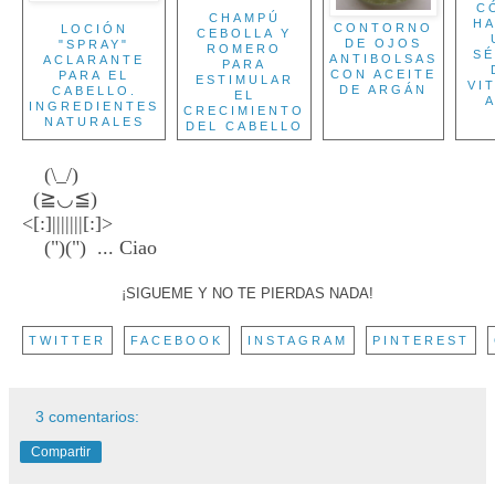
C
CHAMPÚ
H
CONTORNO
LOCIÓN
CEBOLLA Y
DE OJOS
"SPRAY"
ROMERO
S
ANTIBOLSAS
ACLARANTE
PARA
CON ACEITE
PARA EL
ESTIMULAR
VI
DE ARGÁN
CABELLO.
EL
A
INGREDIENTES
CRECIMIENTO
NATURALES
DEL CABELLO
(\_/)
(≧◡≦)
<[:]|||||||[:]>
(")(") ... Ciao
¡SIGUEME Y NO TE PIERDAS NADA!
TWITTER
FACEBOOK
INSTAGRAM
PINTEREST
3 comentarios:
Compartir