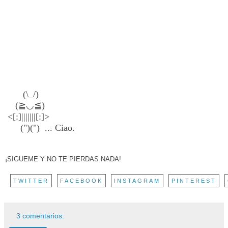
(\_/)
(≧◡≦)
<[:]|||||||[:]>
(")(") ... Ciao.
¡SIGUEME Y NO TE PIERDAS NADA!
TWITTER
FACEBOOK
INSTAGRAM
PINTEREST
3 comentarios: