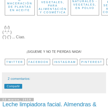
NATURALES -
VEGETALES,
MACERACIÓN
VEGETALES,
S
PARA
DE PLANTAS
EN POLVO
ALIMENTACIÓN
EN ACEITE
CO
Y COSMÉTICA
(\ /)
( ^.^ )
(") (") ... Ciao.
¡SIGUEME Y NO TE PIERDAS NADA!
TWITTER
FACEBOOK
INSTAGRAM
PINTEREST
2 comentarios:
Compartir
22 marzo, 2019
Leche limpiadora facial. Almendras &