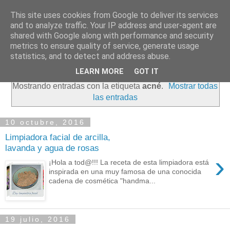
This site uses cookies from Google to deliver its services
and to analyze traffic. Your IP address and user-agent are
shared with Google along with performance and security
metrics to ensure quality of service, generate usage
statistics, and to detect and address abuse.
LEARN MORE
GOT IT
Mostrando entradas con la etiqueta
acné
.
Mostrar todas
las entradas
10 octubre, 2016
Limpiadora facial de arcilla,
lavanda y agua de rosas
›
¡Hola a tod@!!! La receta de esta limpiadora está
inspirada en una muy famosa de una conocida
cadena de cosmética "handma...
19 julio, 2016