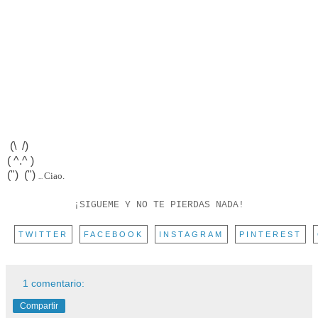
(\ /)
( ^.^ )
(") (")
Ciao.
...
¡SIGUEME Y NO TE PIERDAS NADA!
TWITTER
FACEBOOK
INSTAGRAM
PINTEREST
1 comentario:
Compartir