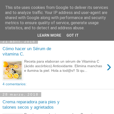
This site uses cookies from Google to deliver its services
and to analyze traffic. Your IP address and user-agent are
shared with Google along with performance and security
metrics to ensure quality of service, generate usage
statistics, and to detect and address abuse.
LEARN MORE
GOT IT
21 abril, 2018
Cómo hacer un Sérum de
vitamina C.
›
Receta para elaboran un sérum de Vitamina C
(ácido ascórbico) Antioxidante. Elimina manchas
e ilumina la piel. Hola a tod@s!! Si qu...
4 comentarios:
28 marzo, 2018
Crema reparadora para pies y
talones secos y agrietados