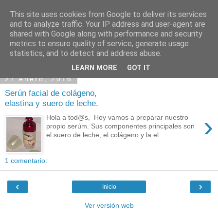
This site uses cookies from Google to deliver its services
and to analyze traffic. Your IP address and user-agent are
shared with Google along with performance and security
metrics to ensure quality of service, generate usage
statistics, and to detect and address abuse.
LEARN MORE
GOT IT
27 enero, 2016
Serún facial de colágeno,
elastina y suero de leche.
›
Hola a tod@s, Hoy vamos a preparar nuestro
propio serúm. Sus componentes principales son
el suero de leche, el colágeno y la el...
1 comentario:
‹
›
Inicio
Ver versión web